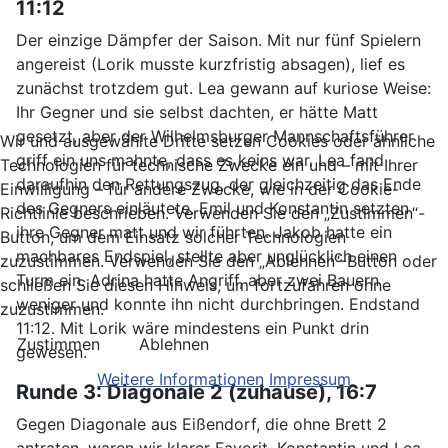
11:12
Der einzige Dämpfer der Saison. Mit nur fünf Spielern
angereist (Lorik musste kurzfristig absagen), lief es
zunächst trotzdem gut. Lea gewann auf kuriose Weise:
Ihr Gegner und sie selbst dachten, er hätte Matt
gesetzt, aber der Wilhelmsburger Mannschaftsführer
Wir und ausgewählte Dritte setzen Cookies oder ähnliche
griff ein uns mahnte, dass es keins war. Lea fand
Technologien für technische Zwecke ein und – mit Ihrer
daraufhin den Rettungszug, der gleichzeitig das Ende
Einwilligung – für andere Zwecke, wie in der Cookie-
des Gegners einläutete. Emil und Konstantin setzten
Richtlinie beschrieben. Verwenden Sie den „Zustimmen“-
ihre Gegner matt und wir führten. Jakob hatte ein
Button, um dem Einsatz solcher Technologien
machbares Endspiel, stellte aber unglücklich einen
zuzustimmen. Verwenden Sie den „Ablehnen“-Button oder
Turm ein. Adrina hatte Angriff, aber zwei Bauern
schließen Sie diesen Hinweis, um fortzufahren ohne
weniger und konnte ihn nicht durchbringen. Endstand
zuzustimmen.
11:12. Mit Lorik wäre mindestens ein Punkt drin
Zustimmen
Ablehnen
gewesen.
Weitere Informationen
Impressum
Runde 3: Diagonale 2 (zuhause), 16:7
Gegen Diagonale aus Eißendorf, die ohne Brett 2