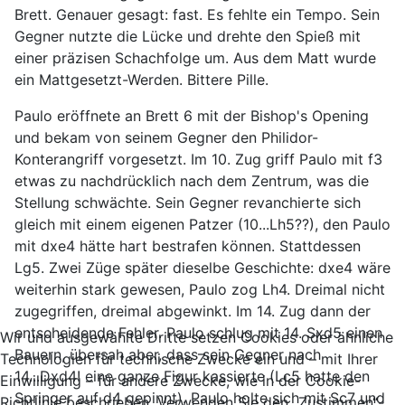
Brett. Genauer gesagt: fast. Es fehlte ein Tempo. Sein
Gegner nutzte die Lücke und drehte den Spieß mit
einer präzisen Schachfolge um. Aus dem Matt wurde
ein Mattgesetzt-Werden. Bittere Pille.
Paulo eröffnete an Brett 6 mit der Bishop's Opening
und bekam von seinem Gegner den Philidor-
Konterangriff vorgesetzt. Im 10. Zug griff Paulo mit f3
etwas zu nachdrücklich nach dem Zentrum, was die
Stellung schwächte. Sein Gegner revanchierte sich
gleich mit einem eigenen Patzer (10...Lh5??), den Paulo
mit dxe4 hätte hart bestrafen können. Stattdessen
Lg5. Zwei Züge später dieselbe Geschichte: dxe4 wäre
weiterhin stark gewesen, Paulo zog Lh4. Dreimal nicht
zugegriffen, dreimal abgewinkt. Im 14. Zug dann der
entscheidende Fehler. Paulo schlug mit 14. Sxd5 einen
Wir und ausgewählte Dritte setzen Cookies oder ähnliche
Bauern, übersah aber, dass sein Gegner nach
Technologien für technische Zwecke ein und – mit Ihrer
14...Dxd4! eine ganze Figur kassierte (Lc5 hatte den
Einwilligung – für andere Zwecke, wie in der Cookie-
Springer auf d4 gepinnt). Paulo holte sich mit Sc7 und
Richtlinie beschrieben. Verwenden Sie den „Zustimmen“-