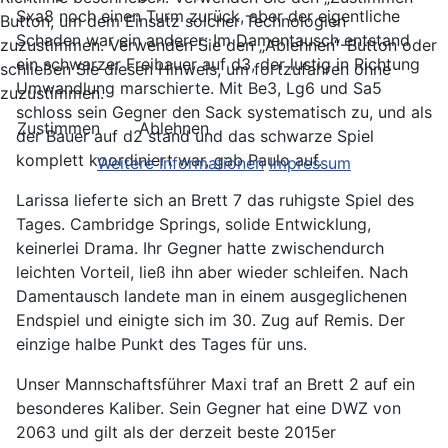
Sxa8 noch einen Turm zurück, aber der eigentliche
Button, um dem Einsatz solcher Technologien
Schaden war ein anderer: Im Damentausch entstand
zuzustimmen. Verwenden Sie den „Ablehnen“-Button oder
ein schwarzer Freibauer auf d3, der lustig in Richtung
schließen Sie diesen Hinweis, um fortzufahren ohne
Umwandlung marschierte. Mit Be3, Lg6 und Sa5
zuzustimmen.
schloss sein Gegner den Sack systematisch zu, und als
Zustimmen
Ablehnen
der Bauer auf d2 stand und das schwarze Spiel
komplett koordiniert war, gab Paulo auf.
Weitere Informationen
Impressum
Larissa lieferte sich an Brett 7 das ruhigste Spiel des
Tages. Cambridge Springs, solide Entwicklung,
keinerlei Drama. Ihr Gegner hatte zwischendurch
leichten Vorteil, ließ ihn aber wieder schleifen. Nach
Damentausch landete man in einem ausgeglichenen
Endspiel und einigte sich im 30. Zug auf Remis. Der
einzige halbe Punkt des Tages für uns.
Unser Mannschaftsführer Maxi traf an Brett 2 auf ein
besonderes Kaliber. Sein Gegner hat eine DWZ von
2063 und gilt als der derzeit beste 2015er