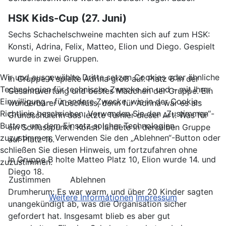
HSK Kids-Cup (27. Juni)
Sechs Schachelschweine machten sich auf zum HSK:
Konsti, Adrina, Felix, Matteo, Elion und Diego. Gespielt
wurde in zwei Gruppen.
Wir und ausgewählte Dritte setzen Cookies oder ähnliche
In Gruppe A spielte Adrina groß auf. Platz 6 in der
Technologien für technische Zwecke ein und – mit Ihrer
Gesamtwertung und bestes Mädchen der Gruppe. Ein
Einwilligung – für andere Zwecke, wie in der Cookie-
wunderbarer Abschluss, denn für Adrina war es als
Richtlinie beschrieben. Verwenden Sie den „Zustimmen“-
Grundschülerin das letzte Turnier dieser Art. Was für
Button, um dem Einsatz solcher Technologien
ein Schlusspunkt. Konsti landete in derselben Gruppe
zuzustimmen. Verwenden Sie den „Ablehnen“-Button oder
auf Platz 16.
schließen Sie diesen Hinweis, um fortzufahren ohne
In Gruppe B holte Matteo Platz 10, Elion wurde 14. und
zuzustimmen.
Diego 18.
Zustimmen
Ablehnen
Drumherum: Es war warm, und über 20 Kinder sagten
Weitere Informationen
Impressum
unangekündigt ab, was die Organisation sicher
gefordert hat. Insgesamt blieb es aber gut