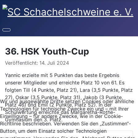
36. HSK Youth-Cup
Details
Veröffentlicht: 14. Juli 2024
Yannic erzielte mit 5 Punkten das beste Ergebnis
unserer Mitglieder und erreichte Platz 10 von 61. Es
folgten Till (4 Punkte, Platz 21), Lara (3,5 Punkte, Platz
27), Oskar (3,5 Punkte, Platz 31), Jakob (3 Punkte,
Wir und ausgewählte Dritte setzen Cookies oder ähnliche
Platz 46) und Emil (2 Punkte, Platz 52). In der
Technologien für technische Zwecke ein und – mit Ihrer
Schulwertung erreichte das Margaretha-Rothe-
Einwilligung – für andere Zwecke, wie in der Cookie-
Gymnasium den 3. Platz.
Richtlinie beschrieben. Verwenden Sie den „Zustimmen“-
Button, um dem Einsatz solcher Technologien