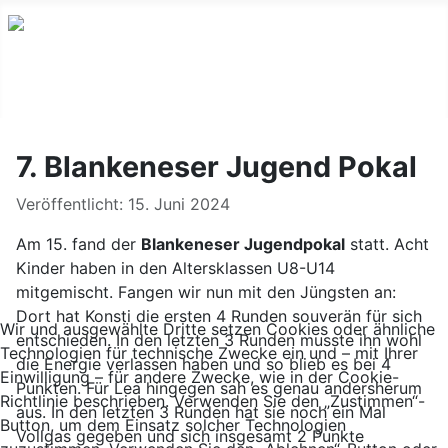
7. Blankeneser Jugend Pokal
Details
Veröffentlicht: 15. Juni 2024
Am 15. fand der
Blankeneser Jugendpokal
statt. Acht
Kinder haben in den Altersklassen U8-U14
mitgemischt. Fangen wir nun mit den Jüngsten an:
Dort hat Konsti die ersten 4 Runden souverän für sich
Wir und ausgewählte Dritte setzen Cookies oder ähnliche
entschieden. In den letzten 3 Runden musste ihn wohl
Technologien für technische Zwecke ein und – mit Ihrer
die Energie verlassen haben und so blieb es bei 4
Einwilligung – für andere Zwecke, wie in der Cookie-
Punkten. Für Lea hingegen sah es genau andersherum
Richtlinie beschrieben. Verwenden Sie den „Zustimmen“-
aus. In den letzten 3 Runden hat sie noch ein Mal
Button, um dem Einsatz solcher Technologien
Vollgas gegeben und sich insgesamt 2 Punkte