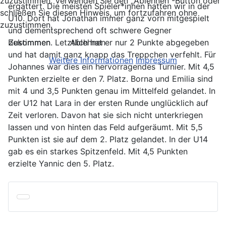
zuzustimmen. Verwenden Sie den „Ablehnen“-Button oder
ergattert. Die meisten Spieler*innen hatten wir in der
schließen Sie diesen Hinweis, um fortzufahren ohne
U10. Dort hat Jonathan immer ganz vorn mitgespielt
zuzustimmen.
und dementsprechend oft schwere Gegner
Zustimmen
Ablehnen
bekommen. Letztlich hat er nur 2 Punkte abgegeben
und hat damit ganz knapp das Treppchen verfehlt. Für
Weitere Informationen
Impressum
Johannes war dies ein hervorragendes Turnier. Mit 4,5
Punkten erzielte er den 7. Platz. Borna und Emilia sind
mit 4 und 3,5 Punkten genau im Mittelfeld gelandet. In
der U12 hat Lara in der ersten Runde unglücklich auf
Zeit verloren. Davon hat sie sich nicht unterkriegen
lassen und von hinten das Feld aufgeräumt. Mit 5,5
Punkten ist sie auf dem 2. Platz gelandet. In der U14
gab es ein starkes Spitzenfeld. Mit 4,5 Punkten
erzielte Yannic den 5. Platz.