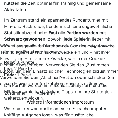
nutzten die Zeit optimal für Training und gemeinsame
Aktivitäten.
Im Zentrum stand ein spannendes Rundenturnier mit
Hin- und Rückrunde, bei dem sich eine ungewöhnliche
Statistik abzeichnete:
Fast alle Partien wurden mit
Schwarz gewonnen
, obwohl jede Spielerin lieber mit
Weiß spielen wollte! Am Ende des Turniers ergab sich
Wir und ausgewählte Dritte setzen Cookies oder ähnliche
folgende Punkteverteilung:
Technologien für technische Zwecke ein und – mit Ihrer
Einwilligung – für andere Zwecke, wie in der Cookie-
Polly:
3 Punkte
Richtlinie beschrieben. Verwenden Sie den „Zustimmen“-
Lea:
2 Punkte
Button, um dem Einsatz solcher Technologien zuzustimmen
Edda:
1 Punkt
Verwenden Sie den „Ablehnen“-Button oder schließen Sie
diesen Hinweis, um fortzufahren ohne zuzustimmen.
Die Partien wurden im Anschluss analysiert, und die
Mädchen erhielten hilfreiche Tipps, um ihre Strategien
Zustimmen
Ablehnen
weiterzuentwickeln.
Weitere Informationen
Impressum
Wer spielfrei war, durfte an einem Schachcomputer
knifflige Aufgaben lösen, was für zusätzliche