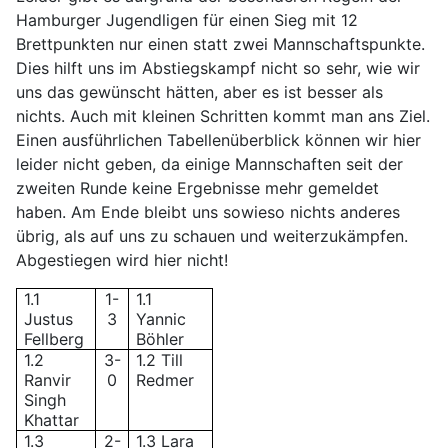
Hamburger Jugendligen für einen Sieg mit 12
Brettpunkten nur einen statt zwei Mannschaftspunkte.
Dies hilft uns im Abstiegskampf nicht so sehr, wie wir
uns das gewünscht hätten, aber es ist besser als
nichts. Auch mit kleinen Schritten kommt man ans Ziel.
Einen ausführlichen Tabellenüberblick können wir hier
leider nicht geben, da einige Mannschaften seit der
zweiten Runde keine Ergebnisse mehr gemeldet
haben. Am Ende bleibt uns sowieso nichts anderes
übrig, als auf uns zu schauen und weiterzukämpfen.
Abgestiegen wird hier nicht!
1.1
1-
1.1
Justus
3
Yannic
Fellberg
Böhler
1.2
3-
1.2 Till
Ranvir
0
Redmer
Singh
Khattar
1.3
2-
1.3 Lara