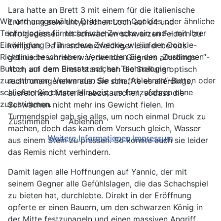
Lara hatte an Brett 3 mit einem für die italienische
Wir und ausgewählte Dritte setzen Cookies oder ähnliche
Eröffnung sehr untypischen Loch auf d4 und
Technologien für technische Zwecke ein und – mit Ihrer
infolgedessen mit schwachen schwarzen Feldern zu
Einwilligung – für andere Zwecke, wie in der Cookie-
kämpfen. Da ihr schwarzfeldriger Läufer bereits
Richtlinie beschrieben. Verwenden Sie den „Zustimmen“-
getauscht worden war, der des Gegners allerdings
Button, um dem Einsatz solcher Technologien
noch auf dem Brett stand, sah die Stellung optisch
zuzustimmen. Verwenden Sie den „Ablehnen“-Button oder
recht unangenehm aus. Sie schaffte es allerdings,
schließen Sie diesen Hinweis, um fortzufahren ohne
ausreichend Material abzutauschen, sodass die
zuzustimmen.
Schwächen nicht mehr ins Gewicht fielen. Im
Turmendspiel gab sie alles, um noch einmal Druck zu
Zustimmen
Ablehnen
machen, doch das kam dem Versuch gleich, Wasser
Weitere Informationen
Impressum
aus einem Stein zu pressen. So konnte auch sie leider
das Remis nicht verhindern.
Damit lagen alle Hoffnungen auf Yannic, der mit
seinem Gegner alle Gefühlslagen, die das Schachspiel
zu bieten hat, durchlebte. Direkt in der Eröffnung
opferte er einen Bauern, um den schwarzen König in
der Mitte festzunageln und einen massiven Angriff