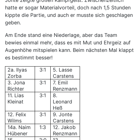
Jonte zeigte großen Kampfgeist. Zwischenzeitlich
hatte er sogar Materialvorteil, doch nach 1,5 Stunden
kippte die Partie, und auch er musste sich geschlagen
geben.
Am Ende stand eine Niederlage, aber das Team
bewies einmal mehr, dass es mit Mut und Ehrgeiz auf
Augenhöhe mitspielen kann. Beim nächsten Mal klappt
es bestimmt besser!
2a. Ilyas
3:1
5. Lasse
Zorba
Carstens
3. Jona
3:1
7. Emil
Richter
Renzmann
11. Lias
3:1
8.
Kleinat
Leonard
Heß
12. Felix
3:1
9. Jonte
Wilms
Carstens
14a. Naim
1:3
12. Jakob
Hübener
Renzmann