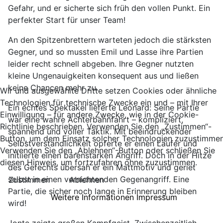
Gefahr, und er sicherte sich früh den vollen Punkt. Ein
perfekter Start für unser Team!
An den Spitzenbrettern warteten jedoch die stärksten
Gegner, und so mussten Emil und Lasse ihre Partien
leider recht schnell abgeben. Ihre Gegner nutzten
kleine Ungenauigkeiten konsequent aus und ließen
keine Chancen mehr zu.
Wir und ausgewählte Dritte setzen Cookies oder ähnliche
Technologien für technische Zwecke ein und – mit Ihrer
Ein echtes Spektakel lieferte Leonard: Seine Partie
Einwilligung – für andere Zwecke, wie in der Cookie-
war eine wahre Achterbahnfahrt – kompliziert,
Richtlinie beschrieben. Verwenden Sie den „Zustimmen“-
spannend und voller Taktik. Mit beeindruckender
Button, um dem Einsatz solcher Technologien zuzustimmen
Selbstverständlichkeit opferte er einen Läufer und
Verwenden Sie den „Ablehnen“-Button oder schließen Sie
initiierte einen bärenstarken Angriff. Doch in der Hitze
diesen Hinweis, um fortzufahren ohne zuzustimmen.
des Gefechts übersah er ein Mattmotiv und geriet
selbst in einen vernichtenden Gegenangriff. Eine
Zustimmen
Ablehnen
Partie, die sicher noch lange in Erinnerung bleiben
Weitere Informationen
Impressum
wird!