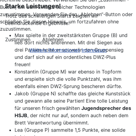
Starke Leistungen!
Button, um dem Einsatz solcher Technologien
zuzustimmen. Verwenden Sie den „Ablehnen“-Button oder
Trotz des schwierigen Starts zeigten wir
schließen Sie diesen Hinweis, um fortzufahren ohne
beeindruckende Ergebnisse:
zuzustimmen.
Max spielte in der zweitstärksten Gruppe (B) und
Zustimmen
Ablehnen
ließ dort nichts anbrennen. Mit drei Siegen aus
drei Partien holte er souverän den Gruppensieg
Weitere Informationen
Impressum
und darf sich auf ein ordentliches DWZ-Plus
freuen!
Konstantin (Gruppe M) war ebenso in Topform
und erspielte sich die volle Punktzahl, was ihm
ebenfalls einen DWZ-Sprung bescheren dürfte.
Jakob (Gruppe N) schaffte das gleiche Kunststück
und gewann alle seine Partien! Eine tolle Leistung
für unseren frisch gewählten
Jugendsprecher des
HSJB
, der nicht nur auf, sondern auch neben dem
Brett Verantwortung übernimmt.
Lea (Gruppe P) sammelte 1,5 Punkte, eine solide