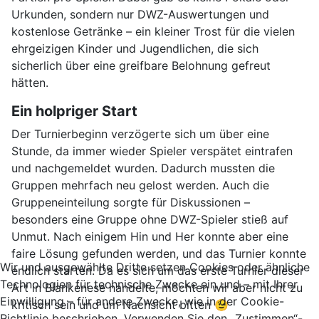
Urkunden, sondern nur DWZ-Auswertungen und
kostenlose Getränke – ein kleiner Trost für die vielen
ehrgeizigen Kinder und Jugendlichen, die sich
sicherlich über eine greifbare Belohnung gefreut
hätten.
Ein holpriger Start
Der Turnierbeginn verzögerte sich um über eine
Stunde, da immer wieder Spieler verspätet eintrafen
und nachgemeldet wurden. Dadurch mussten die
Gruppen mehrfach neu gelost werden. Auch die
Gruppeneinteilung sorgte für Diskussionen –
besonders eine Gruppe ohne DWZ-Spieler stieß auf
Unmut. Nach einigem Hin und Her konnte aber eine
faire Lösung gefunden werden, und das Turnier konnte
Wir und ausgewählte Dritte setzen Cookies oder ähnliche
endlich starten. Da es sich um das erste Turnier dieser
Technologien für technische Zwecke ein und – mit Ihrer
Art in Blankenese handelte, möchten wir aber nicht zu
Einwilligung – für andere Zwecke, wie in der Cookie-
kritisch sein und um Nachsicht bitten 😉
Richtlinie beschrieben. Verwenden Sie den „Zustimmen“-