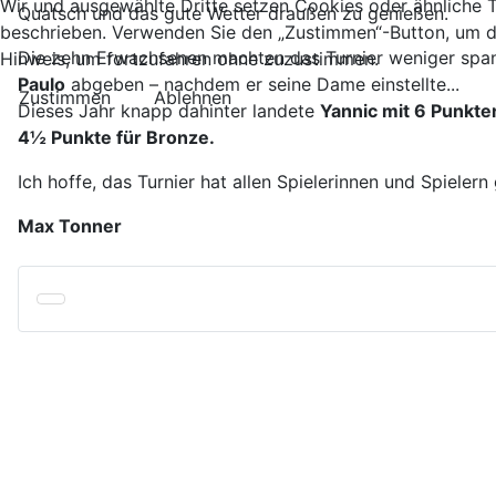
Wir und ausgewählte Dritte setzen Cookies oder ähnliche Te
Quatsch und das gute Wetter draußen zu genießen.
beschrieben. Verwenden Sie den „Zustimmen“-Button, um d
Die zehn Erwachsenen machten das Turnier weniger span
Hinweis, um fortzufahren ohne zuzustimmen.
Paulo
abgeben – nachdem er seine Dame einstellte...
Zustimmen
Ablehnen
Dieses Jahr knapp dahinter landete
Yannic mit 6 Punkte
4½ Punkte für Bronze.
Ich hoffe, das Turnier hat allen Spielerinnen und Spiele
Max Tonner