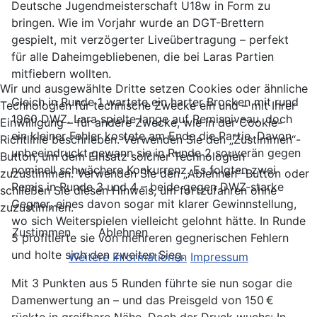
Deutsche Jugendmeisterschaft U18w in Form zu
bringen. Wie im Vorjahr wurde an DGT-Brettern
gespielt, mit verzögerter Liveübertragung – perfekt
für alle Daheimgebliebenen, die bei Laras Partien
mitfiebern wollten.
Wir und ausgewählte Dritte setzen Cookies oder ähnliche
Gleich in Runde 1 wartete ein harter Brocken mit rund
Technologien für technische Zwecke ein und – mit Ihrer
1960 DWZ. Lara spielte lange auf Remisniveau, doch
Einwilligung – für andere Zwecke, wie in der Cookie-
ein kleiner Fehler kostete am Ende die Partie. Davon
Richtlinie beschrieben. Verwenden Sie den „Zustimmen“-
unbeeindruckt gewann sie in Runde 2 souverän gegen
Button, um dem Einsatz solcher Technologien
nominell schwächere Konkurrenz. Es folgten zwei
zuzustimmen. Verwenden Sie den „Ablehnen“-Button oder
Remis in Runde 3 und 4 – beide gegen DWZ-starke
schließen Sie diesen Hinweis, um fortzufahren ohne
Gegner, eines davon sogar mit klarer Gewinnstellung,
zuzustimmen.
wo sich Weiterspielen vielleicht gelohnt hätte. In Runde
Zustimmen
Ablehnen
5 profitierte sie von mehreren gegnerischen Fehlern
und holte sich den zweiten Sieg.
Weitere Informationen
Impressum
Mit 3 Punkten aus 5 Runden führte sie nun sogar die
Damenwertung an – und das Preisgeld von 150 €