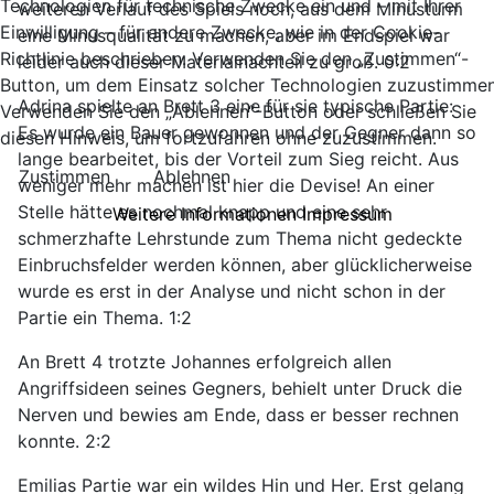
Technologien für technische Zwecke ein und – mit Ihrer
weiteren Verlauf des Spiels noch, aus dem Minusturm
Einwilligung – für andere Zwecke, wie in der Cookie-
eine Minusqualität zu machen, aber im Endspiel war
Richtlinie beschrieben. Verwenden Sie den „Zustimmen“-
leider auch dieser Materialnachteil zu groß. 0:2
Button, um dem Einsatz solcher Technologien zuzustimmen
Adrina spielte an Brett 3 eine für sie typische Partie:
Verwenden Sie den „Ablehnen“-Button oder schließen Sie
Es wurde ein Bauer gewonnen und der Gegner dann so
diesen Hinweis, um fortzufahren ohne zuzustimmen.
lange bearbeitet, bis der Vorteil zum Sieg reicht. Aus
Zustimmen
Ablehnen
weniger mehr machen ist hier die Devise! An einer
Stelle hätte es nochmal knapp und eine sehr
Weitere Informationen
Impressum
schmerzhafte Lehrstunde zum Thema nicht gedeckte
Einbruchsfelder werden können, aber glücklicherweise
wurde es erst in der Analyse und nicht schon in der
Partie ein Thema. 1:2
An Brett 4 trotzte Johannes erfolgreich allen
Angriffsideen seines Gegners, behielt unter Druck die
Nerven und bewies am Ende, dass er besser rechnen
konnte. 2:2
Emilias Partie war ein wildes Hin und Her. Erst gelang