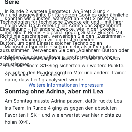
Serie
In Runde 2 wartete Bergstedt. An Brett 3 und 4
Wir und ausgewählte Dritte setzen Cookies oder ähnliche
konnten wir punkten, während an Brett 2 nichts zu
Technologien für technische Zwecke ein und – mit Ihrer
holen war. Doch erneut hielt Adrina das Spitzenbrett
Einwilligung – für andere Zwecke, wie in der Cookie-
mit einem Remis – diesmal gegen Gustav Hückel. Mit
Richtlinie beschrieben. Verwenden Sie den „Zustimmen“-
2,5:1,5 erkämpften wir die ersten beiden
Button, um dem Einsatz solcher Technologien
Mannschaftspunkte – schon mehr als im Vorjahr!
zuzustimmen. Verwenden Sie den „Ablehnen“-Button oder
schließen Sie diesen Hinweis, um fortzufahren ohne
Gegen Wilhelmsburg in Runde 3 lief dann alles nach
zuzustimmen.
Plan: Mit einem 3:1-Sieg sicherten wir weitere Punkte.
Zwischen den Runden sorgten Max und andere Trainer
Zustimmen
Ablehnen
dafür, dass fleißig analysiert wurde.
Weitere Informationen
Impressum
Sonntag ohne Adrina, aber mit Lea
Am Sonntag musste Adrina passen, dafür rückte Lea
ins Team. In Runde 4 ging es gegen den absoluten
Favoriten HSK – und wie erwartet war hier nichts zu
holen (0:4).