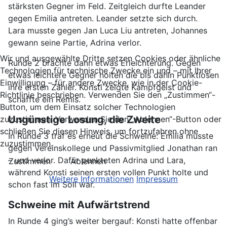
stärksten Gegner im Feld. Zeitgleich durfte Leander
gegen Emilia antreten. Leander setzte sich durch.
Lara musste gegen Jan Luca Liu antreten, Johannes
gewann seine Partie, Adrina verlor.
Wir und ausgewählte Dritte setzen Cookies oder ähnliche
Runde 2 brachte dann etwas Erleichterung. Gegen
Technologien für technische Zwecke ein und – mit Ihrer
etwas leichtere Gegner holten die bis dahin Punktlosen
Einwilligung – für andere Zwecke, wie in der Cookie-
ihre ersten Zähler. Konsti zeigte Kampfgeist und
Richtlinie beschrieben. Verwenden Sie den „Zustimmen“-
schaffte ein Remis.
Button, um dem Einsatz solcher Technologien
Ungünstige Losung, die Zweite
zuzustimmen. Verwenden Sie den „Ablehnen“-Button oder
schließen Sie diesen Hinweis, um fortzufahren ohne
In Runde 3 traf es erneut die Schweine: Emilia musste
zuzustimmen.
gegen Vereinskollege und Passivmitglied Jonathan ran
– und verlor. Dafür punkteten Adrina und Lara,
Zustimmen
Ablehnen
während Konsti seinen ersten vollen Punkt holte und
Weitere Informationen
Impressum
schon fast im Soll war.
Schweine mit Aufwärtstrend
In Runde 4 ging’s weiter bergauf: Konsti hatte offenbar