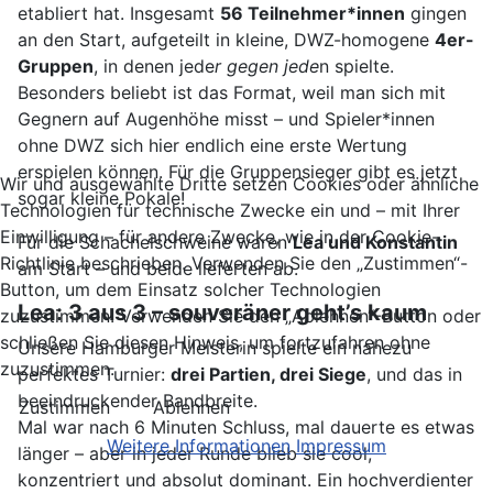
etabliert hat. Insgesamt
56 Teilnehmer*innen
gingen
an den Start, aufgeteilt in kleine, DWZ-homogene
4er-
Gruppen
, in denen jede
r gegen jede
n spielte.
Besonders beliebt ist das Format, weil man sich mit
Gegnern auf Augenhöhe misst – und Spieler*innen
ohne DWZ sich hier endlich eine erste Wertung
erspielen können. Für die Gruppensieger gibt es jetzt
Wir und ausgewählte Dritte setzen Cookies oder ähnliche
sogar kleine Pokale!
Technologien für technische Zwecke ein und – mit Ihrer
Einwilligung – für andere Zwecke, wie in der Cookie-
Für die Schachelschweine waren
Lea und Konstantin
Richtlinie beschrieben. Verwenden Sie den „Zustimmen“-
am Start – und beide lieferten ab.
Button, um dem Einsatz solcher Technologien
Lea: 3 aus 3 – souveräner geht’s kaum
zuzustimmen. Verwenden Sie den „Ablehnen“-Button oder
schließen Sie diesen Hinweis, um fortzufahren ohne
Unsere Hamburger Meisterin spielte ein nahezu
zuzustimmen.
perfektes Turnier:
drei Partien, drei Siege
, und das in
beeindruckender Bandbreite.
Zustimmen
Ablehnen
Mal war nach 6 Minuten Schluss, mal dauerte es etwas
Weitere Informationen
Impressum
länger – aber in jeder Runde blieb sie cool,
konzentriert und absolut dominant. Ein hochverdienter