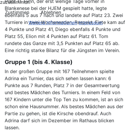
Platz 11. Fynn, der erst wenige Tage vorher in
zuzustimmen.
Blankenese bei der HJEM gespielt hatte, legte
Zustimmen
Ablehnen
ebenfalls 5 aus 7 nach und landete auf Platz 23. Zwei
Turniere in zwei Wochenenden, Respekt. Fiete kam auf
Weitere Informationen
Impressum
4 Punkte und Platz 41, Diego ebenfalls 4 Punkte und
Platz 55, Elion mit 4 Punkten auf Platz 61. Tom
rundete das Ganze mit 3,5 Punkten auf Platz 65 ab.
Eine richtig starke Bilanz für die Jüngsten im Verein.
Gruppe 1 (bis 4. Klasse)
In der großen Gruppe mit 167 Teilnehmern spielte
Adrina ein Turnier, das sich sehen lassen kann: 6
Punkte aus 7 Runden, Platz 7 in der Gesamtwertung
und bestes Mädchen des Turniers. In einem Feld von
167 Kindern unter die Top Ten zu kommen, ist an sich
schon eine Hausnummer. Als bestes Mädchen aus der
Partie zu gehen, ist die Kirsche obendrauf. Auch
Adrina darf sich im Dezember im Rathaus blicken
lassen.