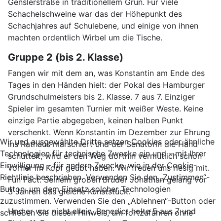
Genslerstraße in traditionellem Grün. Für viele
Schachelschweine war das der Höhepunkt des
Schachjahres auf Schulebene, und einige von ihnen
machten ordentlich Wirbel um die Tische.
Gruppe 2 (bis 2. Klasse)
Fangen wir mit dem an, was Konstantin am Ende des
Tages in den Händen hielt: der Pokal des Hamburger
Grundschulmeisters bis 2. Klasse. 7 aus 7. Einziger
Spieler im gesamten Turnier mit weißer Weste. Keine
einzige Partie abgegeben, keinen halben Punkt
verschenkt. Wenn Konstantin im Dezember zur Ehrung
Wir und ausgewählte Dritte setzen Cookies oder ähnliche
ins Rathaus marschiert und der Senatorin die Hand
Technologien für technische Zwecke ein und – mit Ihrer
schüttelt, wird er den Weg dorthin vermutlich schon
Einwilligung – für andere Zwecke, wie in der Cookie-
vorher im Kopf geübt haben. Wir freuen uns riesig mit.
Richtlinie beschrieben. Verwenden Sie den „Zustimmen“-
Fun Fact: Seinem großen Bruder Jonathan gelang vor
Button, um dem Einsatz solcher Technologien
3 Jahren das gleiche Kunststück.
zuzustimmen. Verwenden Sie den „Ablehnen“-Button oder
Und er war nicht allein. Benedict holte 5 aus 7 und
schließen Sie diesen Hinweis, um fortzufahren ohne