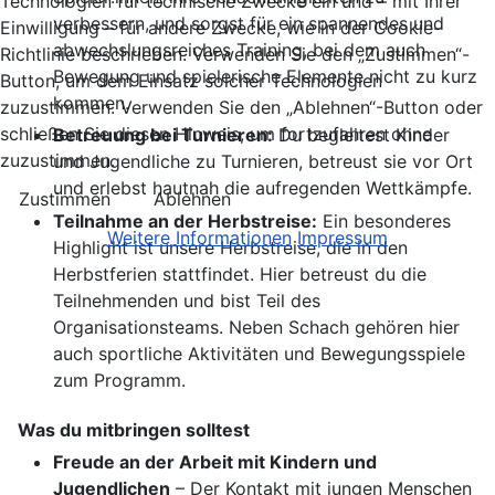
Technologien für technische Zwecke ein und – mit Ihrer
verbessern, und sorgst für ein spannendes und
Einwilligung – für andere Zwecke, wie in der Cookie-
abwechslungsreiches Training, bei dem auch
Richtlinie beschrieben. Verwenden Sie den „Zustimmen“-
Bewegung und spielerische Elemente nicht zu kurz
Button, um dem Einsatz solcher Technologien
kommen.
zuzustimmen. Verwenden Sie den „Ablehnen“-Button oder
schließen Sie diesen Hinweis, um fortzufahren ohne
Betreuung bei Turnieren:
Du begleitest Kinder
zuzustimmen.
und Jugendliche zu Turnieren, betreust sie vor Ort
und erlebst hautnah die aufregenden Wettkämpfe.
Zustimmen
Ablehnen
Teilnahme an der Herbstreise:
Ein besonderes
Weitere Informationen
Impressum
Highlight ist unsere Herbstreise, die in den
Herbstferien stattfindet. Hier betreust du die
Teilnehmenden und bist Teil des
Organisationsteams. Neben Schach gehören hier
auch sportliche Aktivitäten und Bewegungsspiele
zum Programm.
Was du mitbringen solltest
Freude an der Arbeit mit Kindern und
Jugendlichen
– Der Kontakt mit jungen Menschen