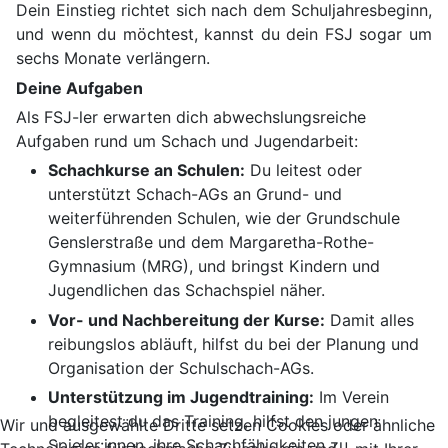
Dein Einstieg richtet sich nach dem Schuljahresbeginn,
und wenn du möchtest, kannst du dein FSJ sogar um
sechs Monate verlängern.
Deine Aufgaben
Als FSJ-ler erwarten dich abwechslungsreiche
Aufgaben rund um Schach und Jugendarbeit:
Schachkurse an Schulen:
Du leitest oder
unterstützt Schach-AGs an Grund- und
weiterführenden Schulen, wie der Grundschule
Genslerstraße und dem Margaretha-Rothe-
Gymnasium (MRG), und bringst Kindern und
Jugendlichen das Schachspiel näher.
Vor- und Nachbereitung der Kurse:
Damit alles
reibungslos abläuft, hilfst du bei der Planung und
Organisation der Schulschach-AGs.
Unterstützung im Jugendtraining:
Im Verein
begleitest du das Training, hilfst den jungen
Wir und ausgewählte Dritte setzen Cookies oder ähnliche
Spieler:innen, ihre Schachfähigkeiten zu