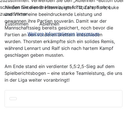
zuzustimmen. Verwenden Sie den „Ablehnen“-Button oder
schließen Sie diesen Hinweis, um fortzufahren ohne
An den hinteren Brettern zeigten Till, Lara, Tore, Luke
zuzustimmen.
und Viktor eine beeindruckende Leistung und
gewannen ihre Partien souverän. Damit war der
Zustimmen
Ablehnen
Mannschaftssieg bereits gesichert, noch bevor die
Weitere Informationen
Impressum
Partien an den vorderen Brettern entschieden
wurden. Thorsten erkämpfte sich ein solides Remis,
während Lennart und Ralf sich nach hartem Kampf
geschlagen geben mussten.
Am Ende stand ein verdienter 5,5:2,5-Sieg auf dem
Spielberichtsbogen – eine starke Teamleistung, die uns
in der Liga weiter voranbringt!