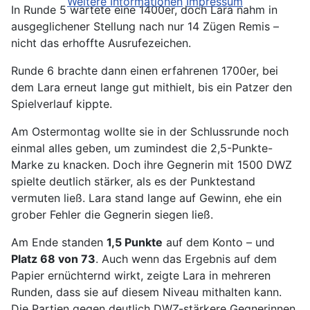
Weitere Informationen
Impressum
In Runde 5 wartete eine 1400er, doch Lara nahm in
ausgeglichener Stellung nach nur 14 Zügen Remis –
nicht das erhoffte Ausrufezeichen.
Runde 6 brachte dann einen erfahrenen 1700er, bei
dem Lara erneut lange gut mithielt, bis ein Patzer den
Spielverlauf kippte.
Am Ostermontag wollte sie in der Schlussrunde noch
einmal alles geben, um zumindest die 2,5-Punkte-
Marke zu knacken. Doch ihre Gegnerin mit 1500 DWZ
spielte deutlich stärker, als es der Punktestand
vermuten ließ. Lara stand lange auf Gewinn, ehe ein
grober Fehler die Gegnerin siegen ließ.
Am Ende standen
1,5 Punkte
auf dem Konto – und
Platz 68 von 73
. Auch wenn das Ergebnis auf dem
Papier ernüchternd wirkt, zeigte Lara in mehreren
Runden, dass sie auf diesem Niveau mithalten kann.
Die Partien gegen deutlich DWZ-stärkere Gegnerinnen