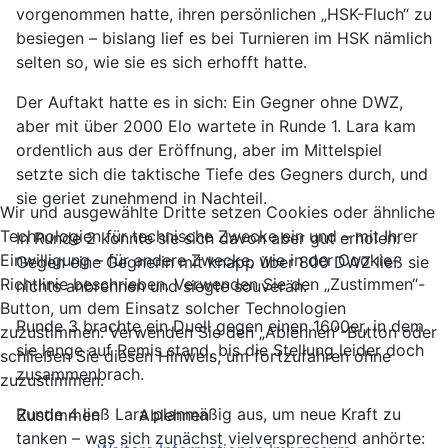
vorgenommen hatte, ihren persönlichen „HSK-Fluch“ zu
besiegen – bislang lief es bei Turnieren im HSK nämlich
selten so, wie sie es sich erhofft hatte.
Der Auftakt hatte es in sich: Ein Gegner ohne DWZ,
aber mit über 2000 Elo wartete in Runde 1. Lara kam
ordentlich aus der Eröffnung, aber im Mittelspiel
setzte sich die taktische Tiefe des Gegners durch, und
sie geriet zunehmend in Nachteil.
Wir und ausgewählte Dritte setzen Cookies oder ähnliche
Technologien für technische Zwecke ein und – mit Ihrer
In Runde 2 konnte sie sich davon aber gut erholen:
Einwilligung – für andere Zwecke, wie in der Cookie-
Gegen eine Gegnerin mit knapp über 800 DWZ ließ sie
Richtlinie beschrieben. Verwenden Sie den „Zustimmen“-
nichts anbrennen und siegte souverän.
Button, um dem Einsatz solcher Technologien
Runde 3 brachte ein Duell gegen einen 1600er, in dem
zuzustimmen. Verwenden Sie den „Ablehnen“-Button oder
sie lange auf Remis stand, bis die Stellung leider doch
schließen Sie diesen Hinweis, um fortzufahren ohne
zusammenbrach.
zuzustimmen.
Runde 4 ließ Lara planmäßig aus, um neue Kraft zu
Zustimmen
Ablehnen
tanken – was sich zunächst vielversprechend anhörte: