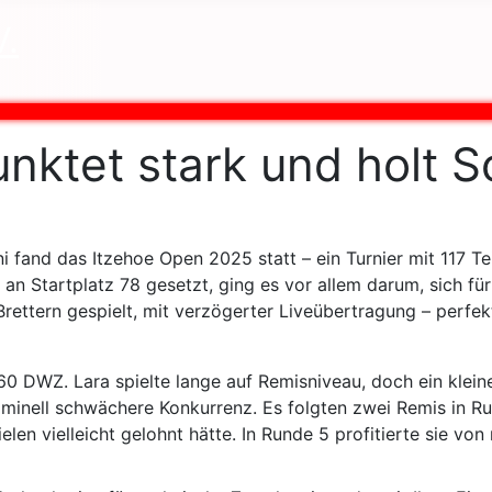
unktet stark und holt 
fand das Itzehoe Open 2025 statt – ein Turnier mit 117 Tei
a, an Startplatz 78 gesetzt, ging es vor allem darum, sich 
ettern gespielt, mit verzögerter Liveübertragung – perfekt
60 DWZ. Lara spielte lange auf Remisniveau, doch ein klein
minell schwächere Konkurrenz. Es folgten zwei Remis in R
len vielleicht gelohnt hätte. In Runde 5 profitierte sie vo