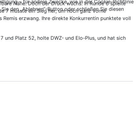
lligung – für andere Zwecke, wie in der Cookie-Richtlinie
fbare Nähe. Doch der Druck wuchs: In Runde 6 spielte
ie den „Ablehnen“-Button oder schließen Sie diesen
nde 7 musste ein Sieg her, um noch ganz vorne
as Remis erzwang. Ihre direkte Konkurrentin punktete voll
s 7 und Platz 52, holte DWZ- und Elo-Plus, und hat sich