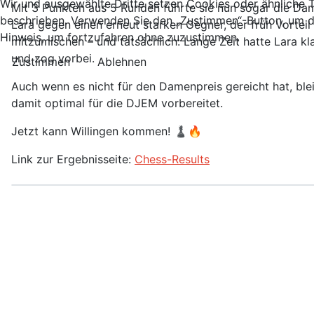
Wir und ausgewählte Dritte setzen Cookies oder ähnliche Te
Mit 3 Punkten aus 5 Runden führte sie nun sogar die Dam
beschrieben. Verwenden Sie den „Zustimmen“-Button, um d
Lara gegen einen erneut starken Gegner, der früh Vorteil
Hinweis, um fortzufahren ohne zuzustimmen.
mitzumischen – und tatsächlich: Lange Zeit hatte Lara kla
und zog vorbei.
Zustimmen
Ablehnen
Auch wenn es nicht für den Damenpreis gereicht hat, bleib
damit optimal für die DJEM vorbereitet.
Jetzt kann Willingen kommen! ♟️🔥
Link zur Ergebnisseite:
Chess-Results