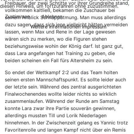
Freibauer, der zwei Schritte vor ihrer Grundreihe stand,
diesen Hinweis, um fortzufahren ohne zuzustimmen.
vollkommen kaltließ, bekamen die Zuschauer bei
Zustimmen
Ablehnen
seinem Anblick Schnappatmung. Man muss allerdings
dazu sagen, dass sich jene vielleicht hätten vermeiden
Weitere Informationen
Impressum
lassen, wenn Max und Rene in der Lage gewesen
wären sich zu merken, wo die Figuren stehen
beziehungsweise wohin der König darf. Ist ganz gut,
dass Lara angefangen hat Training zu geben, die
beiden scheinen ein Fall fürs Altersheim zu sein.
So endet der Wettkampf 2:2 und das Team holten
seinen ersten Mannschaftspunkt. Es sollte leider auch
der letzte sein. Während des zentral ausgerichteten
Finalwochenendes wollte leider nichts so wirklich
zusammenlaufen. Während der Runde am Samstag
konnte Lara zwar ihre Partie souverän gewinnen,
allerdings mussten Till und Lorik Niederlagen
hinnehmen. In der Zwischenzeit gelang es Yannic trotz
Favoritenrolle und langen Kampf nicht über ein Remis