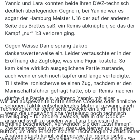
Yannic und Lara konnten beide ihren DWZ-technisch
deutlich überlegenden Gegnern, bei Yannic war es
sogar der Hamburg Meister U16 der auf der anderen
Seite des Brettes saß, ein Remis abknüpfen, so das der
Kampf „nur“ 1:3 verloren ging.
Gegen Weisse Dame sprang Jakob
dankenswerterweise ein. Leider vertauschte er in der
Eröffnung die Zugfolge, was eine Figur kostete. So
kam keine wirklich ausgeglichene Partie zustande,
auch wenn er sich noch tapfer und lange verteidigte.
Till stellte ironischerweise einen Zug, nachdem er den
Mannschaftsführer gefragt hatte, ob er Remis machen
dürfte die Partie ein, während Yannic mit einer
Wir und ausgewählte Dritte setzen Cookies oder ähnliche
schönen Taktik entscheidendes Material gewann, auch
Technologien für technische Zwecke ein und – mit Ihrer
wenn die ungewöhnliche Verteilung noch technisch
Einwilligung – für andere Zwecke, wie in der Cookie-
anspruchsvoll zu spielen war. Lara bewies in der
Richtlinie beschrieben. Verwenden Sie den „Zustimmen“-
Zwischenzeit mal wieder, dass sie Nerven nur aus dem
Button, um dem Einsatz solcher Technologien zuzustimmen
Anatomiebuch kennt während sie der gegnerische
Verwenden Sie den „Ablehnen“-Button oder schließen Sie