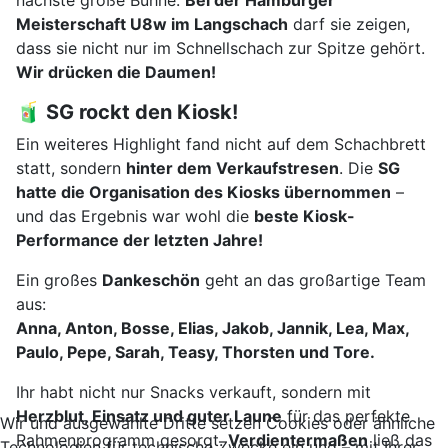
nächste große Bühne:
Bei der Hamburger
Meisterschaft U8w im Langschach
darf sie zeigen,
dass sie nicht nur im Schnellschach zur Spitze gehört.
Wir drücken die Daumen!
🧃 SG rockt den Kiosk!
Ein weiteres Highlight fand nicht auf dem Schachbrett
statt, sondern
hinter dem Verkaufstresen
. Die
SG
hatte die Organisation des Kiosks übernommen
–
und das Ergebnis war wohl die
beste Kiosk-
Performance der letzten Jahre!
Ein großes
Dankeschön
geht an das großartige Team
aus:
Anna, Anton, Bosse, Elias, Jakob, Jannik, Lea, Max,
Paulo, Pepe, Sarah, Teasy, Thorsten und Tore.
Ihr habt nicht nur Snacks verkauft, sondern mit
Herzblut, Einsatz und guter Laune
für das perfekte
Wir und ausgewählte Dritte setzen Cookies oder ähnliche
Rahmenprogramm gesorgt.
Verdientermaßen
ließ das
Technologien für technische Zwecke ein und – mit Ihrer