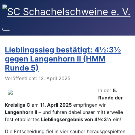
Lieblingssieg bestätigt: 4½:3½
gegen Langenhorn II (HMM
Runde 5)
Details
Veröffentlicht: 12. April 2025
In der
5.
Runde der
Kreisliga C
am
11. April 2025
empfingen wir
Langenhorn II
– und fuhren dabei unser mittlerweile
fest etabliertes
Lieblingsergebnis von 4½:3½
ein!
Die Entscheidung fiel in vier sauber herausgespielten