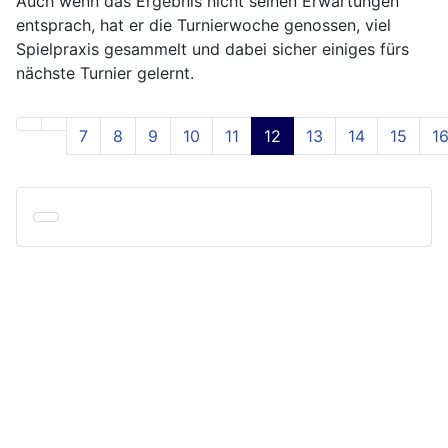
Auch wenn das Ergebnis nicht seinen Erwartungen
entsprach, hat er die Turnierwoche genossen, viel
Spielpraxis gesammelt und dabei sicher einiges fürs
nächste Turnier gelernt.
7
8
9
10
11
12
13
14
15
1
Seite 12 von 24