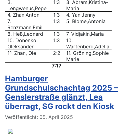
3.
1:3
3. Abram,Kristina-
Lengwenus,Pepe
Maria
4. Zhan,Anton
1:3
4. Yan,Jenny
7.
1:3
5. Blome,Antonia
Renzmann,Emil
8. Heß,Leonard
1:3
7. Vidjakin,Maria
10. Donenko,
1:3
10.
Oleksander
Wartenberg,Adelia
11. Zhan, Ole
2:2
11. Gröning,Sophie
Marie
7:17
Hamburger
Grundschulschachtag 2025 –
Genslerstraße glänzt, Lea
überragt, SG rockt den Kiosk
Details
Veröffentlicht: 05. April 2025