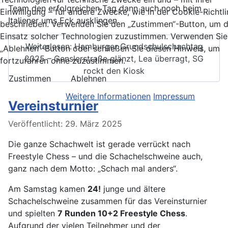
Team den erfolgreichen Tag dann auch noch beim
Einwilligung – für andere Zwecke, wie in der Cookie-Richtli
Italiener ums Eck ausklingen.
beschrieben. Verwenden Sie den „Zustimmen“-Button, um 
Einsatz solcher Technologien zuzustimmen. Verwenden Sie
Weiterlesen: Hamburger Grundschulschachtag
„Ablehnen“-Button oder schließen Sie diesen Hinweis, um
2025 – Genslerstraße glänzt, Lea überragt, SG
fortzufahren ohne zuzustimmen.
rockt den Kiosk
Zustimmen
Ablehnen
Weitere Informationen
Impressum
Vereinsturnier
Details
Veröffentlicht: 29. März 2025
Die ganze Schachwelt ist gerade verrückt nach
Freestyle Chess – und die Schachelschweine auch,
ganz nach dem Motto: „Schach mal anders“.
Am Samstag kamen
24!
junge und ältere
Schachelschweine zusammen für das Vereinsturnier
und spielten
7 Runden 10+2 Freestyle Chess
.
Aufgrund der vielen Teilnehmer und der