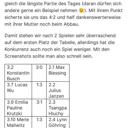
gleich die längste Partie des Tages (daran dürfen sich
andere gerne ein Beispiel nehmen 😉). Mit ihrem Punkt
sicherte sie uns das 4:2 und half dankenswerterweise
mit ihrer Mutter noch beim Abbau.
Damit stehen wir nach 2 Spielen sehr überraschend
auf dem ersten Platz der Tabelle, allerdings hat die
Konkurrenz auch noch ein Spiel weniger. Mit den
Screenshots sollte man also schnell sein.
3.2
3:0
2.1 Max
Konstantin
Blessing
Busch
3.7 Lucas
1:3
2.2
Wu
Julius
Janzen
3.9 Emilia
3:1
2.3
Pauline
Tsangpa
Krutzki
Hluchy
3.10 Merle
1:3
2.4 Lynn
Mallwitz
Göhring