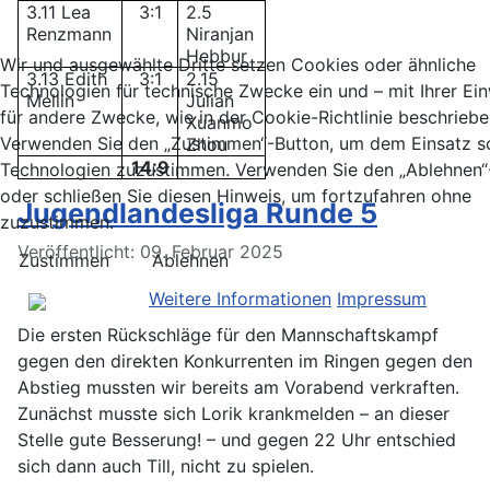
3.11 Lea
3:1
2.5
Renzmann
Niranjan
Hebbur
Wir und ausgewählte Dritte setzen Cookies oder ähnliche
3.13 Edith
3:1
2.15
Technologien für technische Zwecke ein und – mit Ihrer Ein
Mellin
Julian
für andere Zwecke, wie in der Cookie-Richtlinie beschriebe
Xuanmo
Verwenden Sie den „Zustimmen“-Button, um dem Einsatz s
Zhou
14:9
Technologien zuzustimmen. Verwenden Sie den „Ablehnen“
oder schließen Sie diesen Hinweis, um fortzufahren ohne
Jugendlandesliga Runde 5
zuzustimmen.
Details
Veröffentlicht: 09. Februar 2025
Zustimmen
Ablehnen
Weitere Informationen
Impressum
Die ersten Rückschläge für den Mannschaftskampf
gegen den direkten Konkurrenten im Ringen gegen den
Abstieg mussten wir bereits am Vorabend verkraften.
Zunächst musste sich Lorik krankmelden – an dieser
Stelle gute Besserung! – und gegen 22 Uhr entschied
sich dann auch Till, nicht zu spielen.