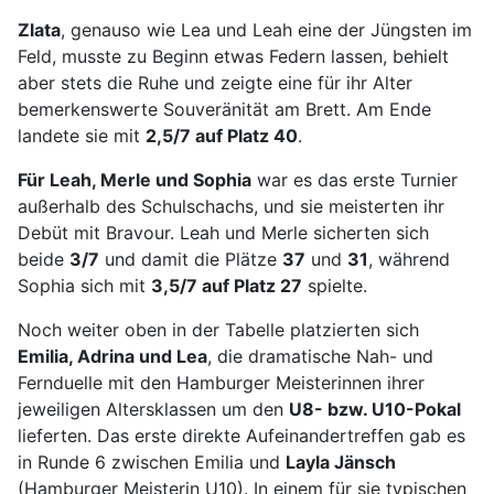
Zlata
, genauso wie Lea und Leah eine der Jüngsten im
Feld, musste zu Beginn etwas Federn lassen, behielt
aber stets die Ruhe und zeigte eine für ihr Alter
bemerkenswerte Souveränität am Brett. Am Ende
landete sie mit
2,5/7 auf Platz 40
.
Für Leah, Merle und Sophia
war es das erste Turnier
außerhalb des Schulschachs, und sie meisterten ihr
Debüt mit Bravour. Leah und Merle sicherten sich
beide
3/7
und damit die Plätze
37
und
31
, während
Sophia sich mit
3,5/7 auf Platz 27
spielte.
Noch weiter oben in der Tabelle platzierten sich
Emilia, Adrina und Lea
, die dramatische Nah- und
Fernduelle mit den Hamburger Meisterinnen ihrer
jeweiligen Altersklassen um den
U8- bzw. U10-Pokal
lieferten. Das erste direkte Aufeinandertreffen gab es
in Runde 6 zwischen Emilia und
Layla Jänsch
(Hamburger Meisterin U10). In einem für sie typischen