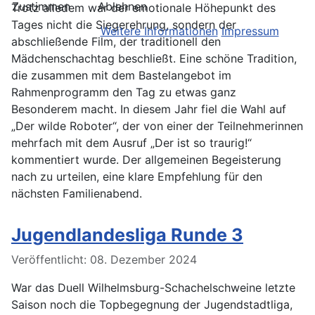
Zustimmen
Ablehnen
Trotz alledem war der emotionale Höhepunkt des
Tages nicht die Siegerehrung, sondern der
Weitere Informationen
Impressum
abschließende Film, der traditionell den
Mädchenschachtag beschließt. Eine schöne Tradition,
die zusammen mit dem Bastelangebot im
Rahmenprogramm den Tag zu etwas ganz
Besonderem macht. In diesem Jahr fiel die Wahl auf
„Der wilde Roboter“, der von einer der Teilnehmerinnen
mehrfach mit dem Ausruf „Der ist so traurig!“
kommentiert wurde. Der allgemeinen Begeisterung
nach zu urteilen, eine klare Empfehlung für den
nächsten Familienabend.
Jugendlandesliga Runde 3
Details
Veröffentlicht: 08. Dezember 2024
War das Duell Wilhelmsburg-Schachelschweine letzte
Saison noch die Topbegegnung der Jugendstadtliga,