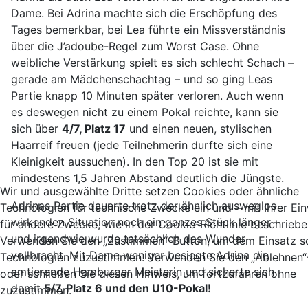
Dame. Bei Adrina machte sich die Erschöpfung des
Tages bemerkbar, bei Lea führte ein Missverständnis
über die J’adoube-Regel zum Worst Case. Ohne
weibliche Verstärkung spielt es sich schlecht Schach –
gerade am Mädchenschachtag – und so ging Leas
Partie knapp 10 Minuten später verloren. Auch wenn
es deswegen nicht zu einem Pokal reichte, kann sie
sich über
4/7, Platz 17
und einen neuen, stylischen
Haarreif freuen (jede Teilnehmerin durfte sich eine
Kleinigkeit aussuchen). In den Top 20 ist sie mit
mindestens 1,5 Jahren Abstand deutlich die Jüngste.
Wir und ausgewählte Dritte setzen Cookies oder ähnliche
Adrinas Partie dauerte trotz der ähnlich ausweglos
Technologien für technische Zwecke ein und – mit Ihrer Ein
wirkenden Situation noch ein ganzes Stück länger –
für andere Zwecke, wie in der Cookie-Richtlinie beschriebe
und irgendwie wurde tatsächlich das Wunder
Verwenden Sie den „Zustimmen“-Button, um dem Einsatz s
vollbracht. Mit Dame weniger besiegte Adrina die
Technologien zuzustimmen. Verwenden Sie den „Ablehnen“
amtierende Hamburger Meisterin und sicherte sich
oder schließen Sie diesen Hinweis, um fortzufahren ohne
damit
5/7, Platz 6 und den U10-Pokal!
zuzustimmen.