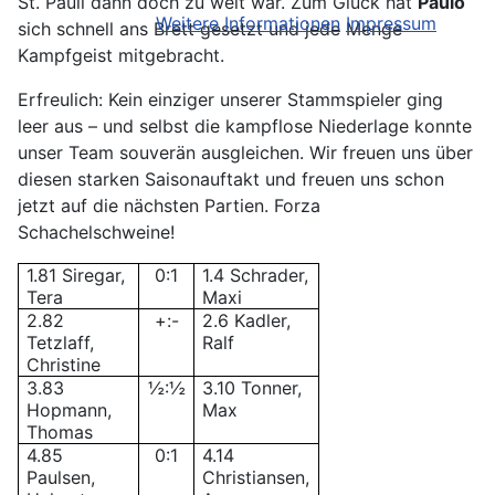
St. Pauli dann doch zu weit war. Zum Glück hat
Paulo
Weitere Informationen
Impressum
sich schnell ans Brett gesetzt und jede Menge
Kampfgeist mitgebracht.
Erfreulich: Kein einziger unserer Stammspieler ging
leer aus – und selbst die kampflose Niederlage konnte
unser Team souverän ausgleichen. Wir freuen uns über
diesen starken Saisonauftakt und freuen uns schon
jetzt auf die nächsten Partien. Forza
Schachelschweine!
1.81 Siregar,
0:1
1.4 Schrader,
Tera
Maxi
2.82
+:-
2.6 Kadler,
Tetzlaff,
Ralf
Christine
3.83
½:½
3.10 Tonner,
Hopmann,
Max
Thomas
4.85
0:1
4.14
Paulsen,
Christiansen,