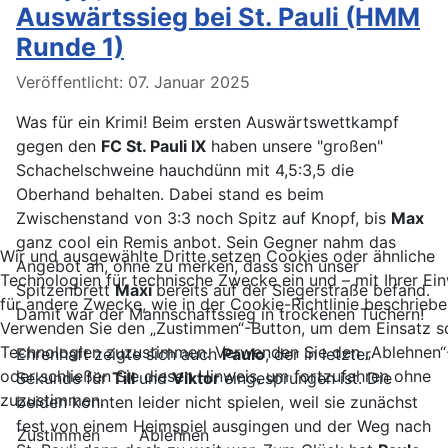
Auswärtssieg bei St. Pauli (HMM
Runde 1)
Details
Veröffentlicht: 07. Januar 2025
Was für ein Krimi! Beim ersten Auswärtswettkampf
gegen den
FC St. Pauli IX
haben unsere "großen"
Schachelschweine hauchdünn mit 4,5:3,5 die
Oberhand behalten. Dabei stand es beim
Zwischenstand von 3:3 noch Spitz auf Knopf, bis
Max
ganz cool ein Remis anbot. Sein Gegner nahm das
Wir und ausgewählte Dritte setzen Cookies oder ähnliche
Angebot an, ohne zu merken, dass sich unser
Technologien für technische Zwecke ein und – mit Ihrer Ein
Spitzenbrett
Maxi
bereits auf der Siegerstraße befand.
für andere Zwecke, wie in der Cookie-Richtlinie beschriebe
Damit war der Mannschaftssieg in trockenen Tüchern!
Verwenden Sie den „Zustimmen“-Button, um dem Einsatz s
Technologien zuzustimmen. Verwenden Sie den „Ablehnen“
Ehrenhaft zeigte sich auch
Paulo
, der in letzter
oder schließen Sie diesen Hinweis, um fortzufahren ohne
Sekunde für
Till
und
Viktor
eingesprungen ist. Die
zuzustimmen.
beiden konnten leider nicht spielen, weil sie zunächst
fest von einem Heimspiel ausgingen und der Weg nach
Zustimmen
Ablehnen