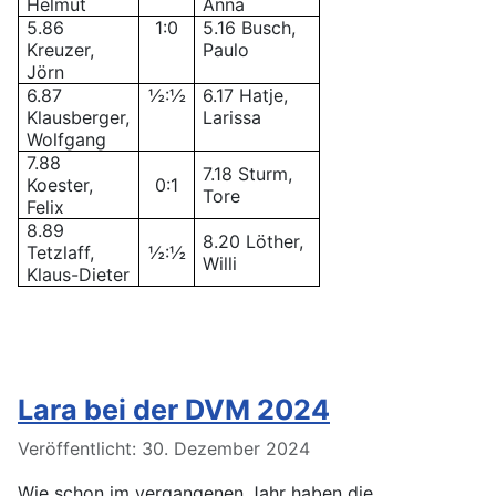
Helmut
Anna
5.86
1:0
5.16 Busch,
Kreuzer,
Paulo
Jörn
6.87
½:½
6.17 Hatje,
Klausberger,
Larissa
Wolfgang
7.88
7.18 Sturm,
Koester,
0:1
Tore
Felix
8.89
8.20 Löther,
Tetzlaff,
½:½
Willi
Klaus-Dieter
Lara bei der DVM 2024
Details
Veröffentlicht: 30. Dezember 2024
Wie schon im vergangenen Jahr haben die